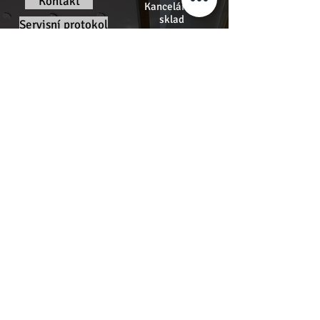
Kontakt
Kanceláře a
sklad
Servisní protokol
Poznejte nás
mobil:
+420 722 702 122
email:
info@perfectsoundgroup.cz