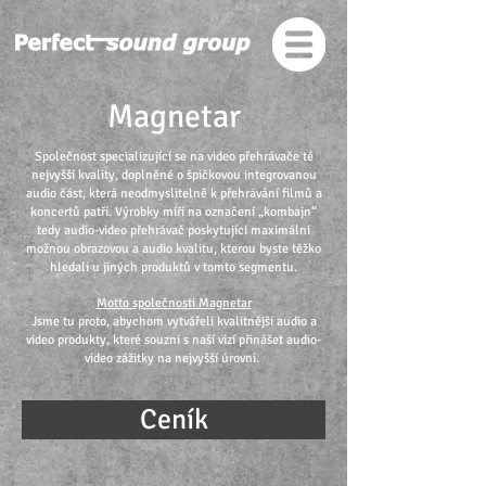
Magnetar
Společnost specializující se na video přehrávače té
nejvyšší kvality, doplněné o špičkovou integrovanou
audio část, která neodmyslitelně k přehrávání filmů a
koncertů patří. Výrobky míří na označení „kombajn“
tedy audio-video přehrávač poskytující maximální
možnou obrazovou a audio kvalitu, kterou byste těžko
hledali u jiných produktů v tomto segmentu.
Motto společnosti Magnetar
Jsme tu proto, abychom vytvářeli kvalitnější audio a
video produkty, které souzní s naší vizí přinášet audio-
video zážitky na nejvyšší úrovni.
Ceník