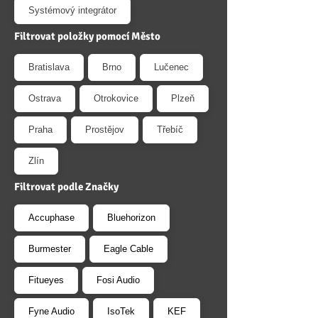
Systémový integrátor
Filtrovat položky pomocí Město
Bratislava
Brno
Lučenec
Ostrava
Otrokovice
Plzeň
Praha
Prostějov
Třebíč
Zlín
Filtrovat podle Značky
Accuphase
Bluehorizon
Burmester
Eagle Cable
Fitueyes
Fosi Audio
Fyne Audio
IsoTek
KEF