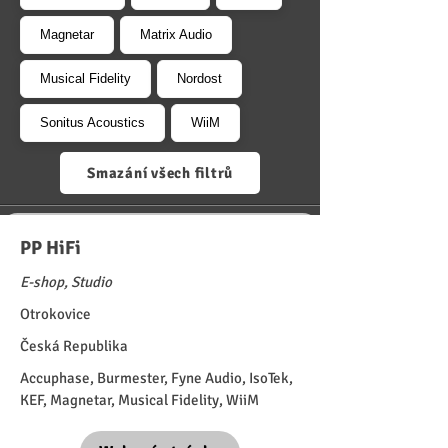
Magnetar
Matrix Audio
Musical Fidelity
Nordost
Sonitus Acoustics
WiiM
Smazání všech filtrů
PP HiFi
E-shop, Studio
Otrokovice
Česká Republika
Accuphase, Burmester, Fyne Audio, IsoTek,
KEF, Magnetar, Musical Fidelity, WiiM