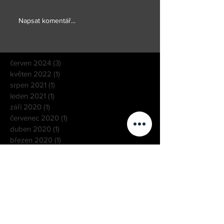
Napsat komentář...
červen 2024
(3)
3 příspěvky
květen 2022
(1)
1 příspěvek
srpen 2021
(1)
1 příspěvek
leden 2021
(1)
1 příspěvek
září 2020
(1)
1 příspěvek
červenec 2020
(1)
1 příspěvek
duben 2020
(1)
1 příspěvek
březen 2020
(1)
1 příspěvek
únor 2020
(1)
1 příspěvek
leden 2020
(2)
2 příspěvky
listopad 2019
(1)
1 příspěvek
září 2019
(1)
1 příspěvek
srpen 2019
(1)
1 příspěvek
duben 2019
(1)
1 příspěvek
únor 2019
(1)
1 příspěvek