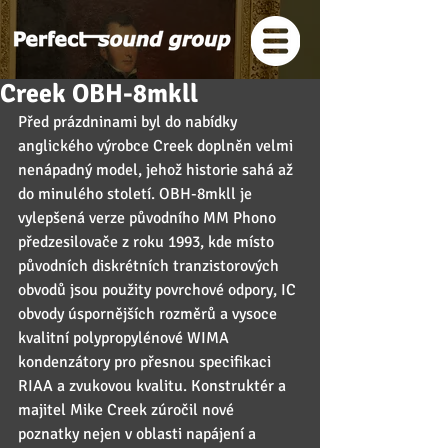
Creek OBH-8mkll
Před prázdninami byl do nabídky 
anglického výrobce Creek doplněn velmi 
nenápadný model, jehož historie sahá až 
do minulého století. OBH-8mkll je 
vylepšená verze původního MM Phono 
předzesilovače z roku 1993, kde místo 
původních diskrétních tranzistorových 
obvodů jsou použity povrchové odpory, IC 
obvody úspornějších rozměrů a vysoce 
kvalitní polypropylénové WIMA 
kondenzátory pro přesnou specifikaci 
RIAA a zvukovou kvalitu. Konstruktér a 
majitel Mike Creek zúročil nové 
poznatky nejen v oblasti napájení a 