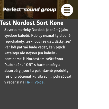
Test Nordost Sort Kone
Severoamerický Nordost je známý jako 
výrobce kabelů. Kdo by neznal ty ploché 
reprokabely, lesknoucí se už z dálky, že? 
Pár lidí patrně bude vědět, že v jejich 
katalogu ale nejsou jen kabely - 
pomineme-li Nordostem zaštítěnou 
"subznačku" QRT s harmonizéry a 
absorbéry, jsou tu pak hlavně produkty 
řešící problematiku vibrací ... pokračovat 
v recenzi na 
Hi-FI Voice
.