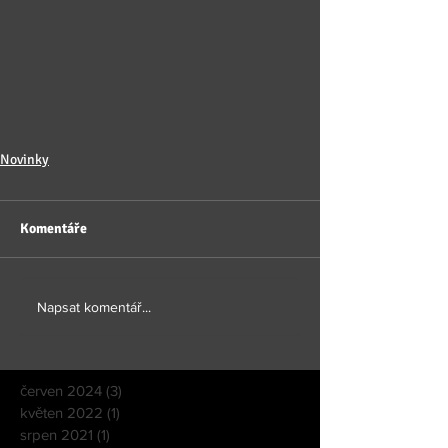
Novinky
Komentáře
Napsat komentář...
červen 2024
(3)
3 příspěvky
květen 2022
(1)
1 příspěvek
srpen 2021
(1)
1 příspěvek